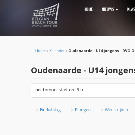
HOME
NIEUWS
KLA
Home
»
Kalender
»
Oudenaarde - U14 jongens - DVO 
Oudenaarde - U14 jongen
het tornooi start om 9 u
Einduitslag
Ploegen
Wedstrijden