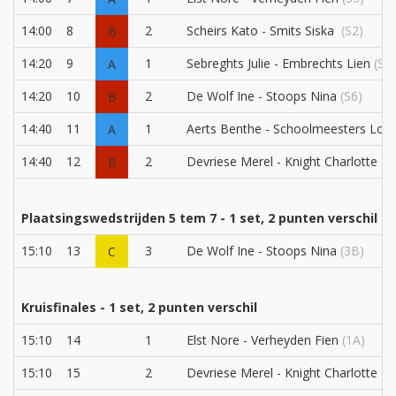
14:00
8
2
Scheirs Kato - Smits Siska
(S2)
B
14:20
9
1
Sebreghts Julie - Embrechts Lien
(S1)
A
14:20
10
2
De Wolf Ine - Stoops Nina
(S6)
B
14:40
11
1
Aerts Benthe - Schoolmeesters Lott
A
14:40
12
2
Devriese Merel - Knight Charlotte
(S
B
Plaatsingswedstrijden 5 tem 7 - 1 set, 2 punten verschil
15:10
13
3
De Wolf Ine - Stoops Nina
(3B)
C
Kruisfinales - 1 set, 2 punten verschil
15:10
14
1
Elst Nore - Verheyden Fien
(1A)
15:10
15
2
Devriese Merel - Knight Charlotte
(1