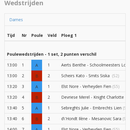
Wedstrijden
Dames
Tijd
Nr
Poule
Veld
Ploeg 1
Poulewedstrijden - 1 set, 2 punten verschil
13:00
1
1
Aerts Benthe - Schoolmeesters Lott
A
13:00
2
2
Scheirs Kato - Smits Siska
(S2)
B
13:20
3
1
Elst Nore - Verheyden Fien
(S5)
A
13:20
4
2
Devriese Merel - Knight Charlotte
(S
B
13:40
5
1
Sebreghts Julie - Embrechts Lien
(S1)
A
13:40
6
2
d\'Hondt Ilène - Mesanovic Sara
(S7)
B
14:00
7
1
Elst Nore - Verheyden Fien
(S5)
A