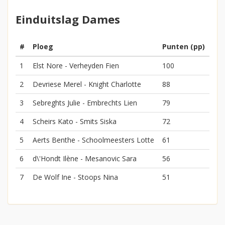
Einduitslag Dames
#
Ploeg
Punten (pp)
1
Elst Nore - Verheyden Fien
100
2
Devriese Merel - Knight Charlotte
88
3
Sebreghts Julie - Embrechts Lien
79
4
Scheirs Kato - Smits Siska
72
5
Aerts Benthe - Schoolmeesters Lotte
61
6
d\'Hondt Ilène - Mesanovic Sara
56
7
De Wolf Ine - Stoops Nina
51