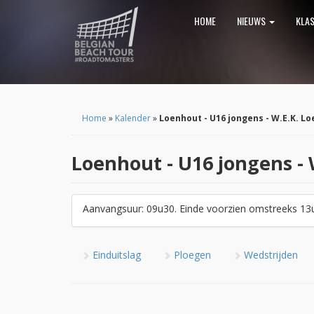
HOME
NIEUWS
KLA
Home
»
Kalender
»
Loenhout - U16 jongens - W.E.K. L
Loenhout - U16 jongens -
Aanvangsuur: 09u30. Einde voorzien omstreeks 13
Einduitslag
Ploegen
Wedstrijden