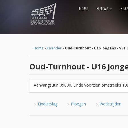
HOME
NIEUWS
KLA
Home
»
Kalender
»
Oud-Turnhout - U16 jongens - VST 
Oud-Turnhout - U16 jonge
Aanvangsuur: 09u00. Einde voorzien omstreeks 13
Einduitslag
Ploegen
Wedstrijden