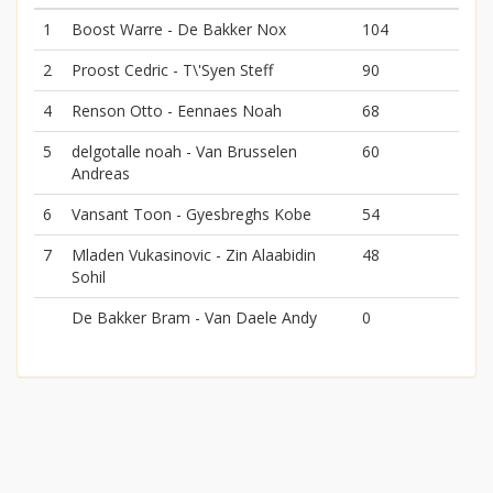
1
Boost Warre - De Bakker Nox
104
2
Proost Cedric - T\'Syen Steff
90
4
Renson Otto - Eennaes Noah
68
5
delgotalle noah - Van Brusselen
60
Andreas
6
Vansant Toon - Gyesbreghs Kobe
54
7
Mladen Vukasinovic - Zin Alaabidin
48
Sohil
De Bakker Bram - Van Daele Andy
0