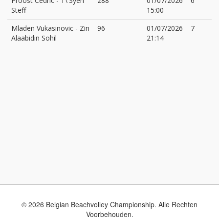
Proost Cedric
-
T\'Syen
288
01/07/2026
6
Steff
15:00
Mladen Vukasinovic
-
Zin
96
01/07/2026
7
Alaabidin Sohil
21:14
© 2026 Belgian Beachvolley Championship. Alle Rechten
Voorbehouden.