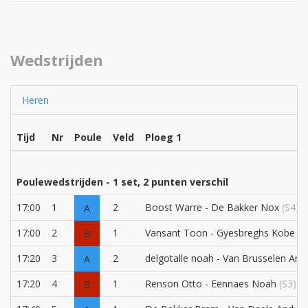
Wedstrijden
Heren
Tijd
Nr
Poule
Veld
Ploeg 1
Poulewedstrijden - 1 set, 2 punten verschil
17:00
1
2
Boost Warre - De Bakker Nox
(S4)
A
17:00
2
1
Vansant Toon - Gyesbreghs Kobe
(S
B
17:20
3
2
delgotalle noah - Van Brusselen And
A
17:20
4
1
Renson Otto - Eennaes Noah
(S3)
B