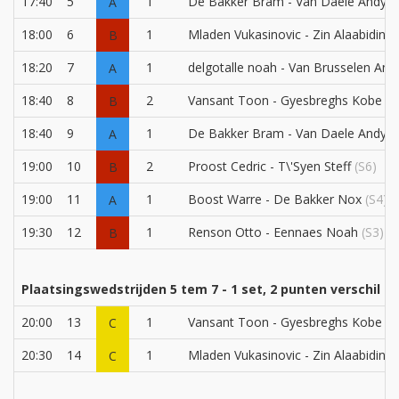
17:40
5
1
De Bakker Bram - Van Daele Andy
(
A
18:00
6
1
Mladen Vukasinovic - Zin Alaabidin S
B
18:20
7
1
delgotalle noah - Van Brusselen And
A
18:40
8
2
Vansant Toon - Gyesbreghs Kobe
(S
B
18:40
9
1
De Bakker Bram - Van Daele Andy
(
A
19:00
10
2
Proost Cedric - T\'Syen Steff
(S6)
B
19:00
11
1
Boost Warre - De Bakker Nox
(S4)
A
19:30
12
1
Renson Otto - Eennaes Noah
(S3)
B
Plaatsingswedstrijden 5 tem 7 - 1 set, 2 punten verschil
20:00
13
1
Vansant Toon - Gyesbreghs Kobe
(3
C
20:30
14
1
Mladen Vukasinovic - Zin Alaabidin S
C