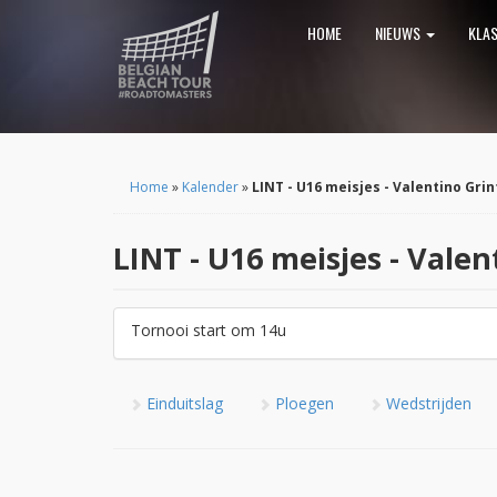
HOME
NIEUWS
KLA
Home
»
Kalender
»
LINT - U16 meisjes - Valentino Grin
LINT - U16 meisjes - Valen
Tornooi start om 14u
Einduitslag
Ploegen
Wedstrijden