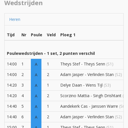
Wedstrijden
Heren
Tijd
Nr
Poule
Veld
Ploeg 1
Poulewedstrijden - 1 set, 2 punten verschil
14:00
1
1
Theys Stef - Theys Senn
(S1)
A
14:00
2
2
Adam Jasper - Verlinden Stan
(S2)
A
14:20
3
1
Delye Daan - Wens Tijl
(S3)
A
14:20
4
2
Scorzino Mattia - Singh Drishtant
(S5
A
14:40
5
1
Aandekerk Cas - Janssen Warre
(S6)
A
14:40
6
2
Adam Jasper - Verlinden Stan
(S2)
A
15:00
7
1
Theys Stef - Theys Senn
(S1)
A