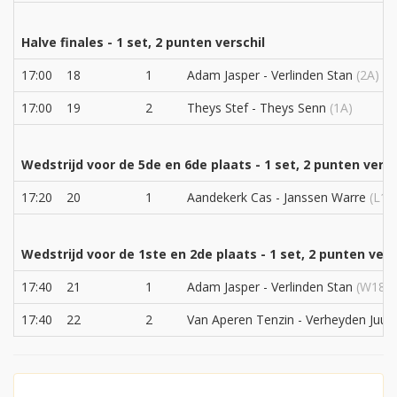
Halve finales - 1 set, 2 punten verschil
17:00
18
1
Adam Jasper - Verlinden Stan
(2A)
17:00
19
2
Theys Stef - Theys Senn
(1A)
Wedstrijd voor de 5de en 6de plaats - 1 set, 2 punten versc
17:20
20
1
Aandekerk Cas - Janssen Warre
(L16
Wedstrijd voor de 1ste en 2de plaats - 1 set, 2 punten vers
17:40
21
1
Adam Jasper - Verlinden Stan
(W18)
17:40
22
2
Van Aperen Tenzin - Verheyden Juul
(