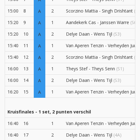
15:00
8
2
Scorzino Mattia - Singh Drishtant
(S5
A
15:20
9
1
Aandekerk Cas - Janssen Warre
(S6)
A
15:20
10
2
Delye Daan - Wens Tijl
(S3)
A
15:40
11
1
Van Aperen Tenzin - Verheyden Juul
(
A
15:40
12
2
Scorzino Mattia - Singh Drishtant
(S5
A
16:00
13
1
Theys Stef - Theys Senn
(S1)
A
16:00
14
2
Delye Daan - Wens Tijl
(S3)
A
16:20
15
1
Van Aperen Tenzin - Verheyden Juul
(
A
Kruisfinales - 1 set, 2 punten verschil
16:40
16
1
Van Aperen Tenzin - Verheyden Juul
(
16:40
17
2
Delye Daan - Wens Tijl
(4A)