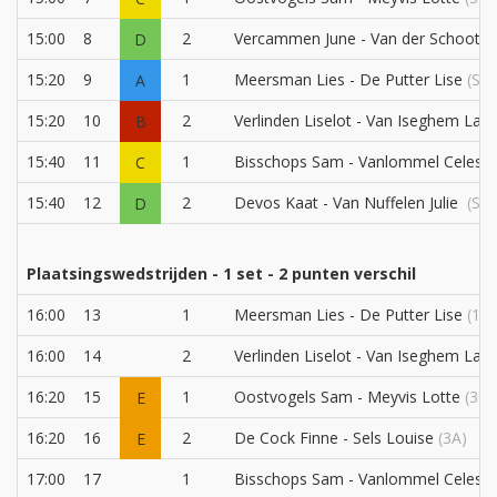
15:00
8
2
Vercammen June - Van der Schoot C
D
15:20
9
1
Meersman Lies - De Putter Lise
(S1)
A
15:20
10
2
Verlinden Liselot - Van Iseghem Lau
B
15:40
11
1
Bisschops Sam - Vanlommel Celest
C
15:40
12
2
Devos Kaat - Van Nuffelen Julie
(S4)
D
Plaatsingswedstrijden - 1 set - 2 punten verschil
16:00
13
1
Meersman Lies - De Putter Lise
(1A)
16:00
14
2
Verlinden Liselot - Van Iseghem Lau
16:20
15
1
Oostvogels Sam - Meyvis Lotte
(3C)
E
16:20
16
2
De Cock Finne - Sels Louise
(3A)
E
17:00
17
1
Bisschops Sam - Vanlommel Celest