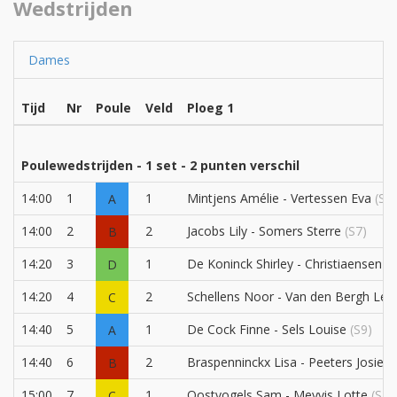
Wedstrijden
Dames
Tijd
Nr
Poule
Veld
Ploeg 1
Poulewedstrijden - 1 set - 2 punten verschil
14:00
1
1
Mintjens Amélie - Vertessen Eva
(S8)
A
14:00
2
2
Jacobs Lily - Somers Sterre
(S7)
B
14:20
3
1
De Koninck Shirley - Christiaensen J
D
14:20
4
2
Schellens Noor - Van den Bergh Lé
C
14:40
5
1
De Cock Finne - Sels Louise
(S9)
A
14:40
6
2
Braspenninckx Lisa - Peeters Josien
B
15:00
7
1
Oostvogels Sam - Meyvis Lotte
(S11
C