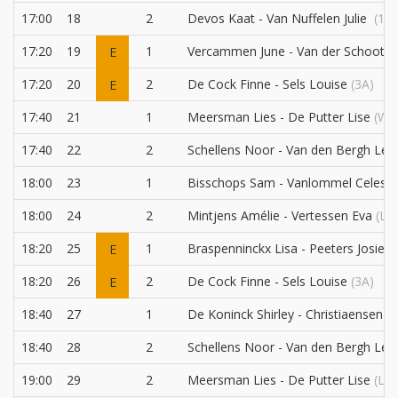
17:00
18
2
Devos Kaat - Van Nuffelen Julie
(1D
17:20
19
1
Vercammen June - Van der Schoot C
E
17:20
20
2
De Cock Finne - Sels Louise
(3A)
E
17:40
21
1
Meersman Lies - De Putter Lise
(W1
17:40
22
2
Schellens Noor - Van den Bergh Lé
18:00
23
1
Bisschops Sam - Vanlommel Celest
18:00
24
2
Mintjens Amélie - Vertessen Eva
(L1
18:20
25
1
Braspenninckx Lisa - Peeters Josien
E
18:20
26
2
De Cock Finne - Sels Louise
(3A)
E
18:40
27
1
De Koninck Shirley - Christiaensen J
18:40
28
2
Schellens Noor - Van den Bergh Lé
19:00
29
2
Meersman Lies - De Putter Lise
(L21