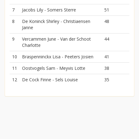
7
Jacobs Lily - Somers Sterre
51
8
De Koninck Shirley - Christiaensen
48
Janne
9
Vercammen June - Van der Schoot
44
Charlotte
10
Braspenninckx Lisa - Peeters Josien
41
11
Oostvogels Sam - Meyvis Lotte
38
12
De Cock Finne - Sels Louise
35