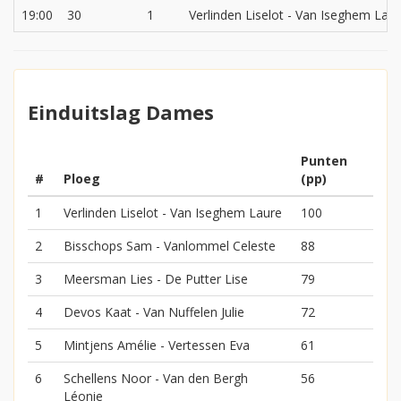
19:00
30
1
Verlinden Liselot - Van Iseghem Lau
Einduitslag Dames
Punten
#
Ploeg
(pp)
1
Verlinden Liselot - Van Iseghem Laure
100
2
Bisschops Sam - Vanlommel Celeste
88
3
Meersman Lies - De Putter Lise
79
4
Devos Kaat - Van Nuffelen Julie
72
5
Mintjens Amélie - Vertessen Eva
61
6
Schellens Noor - Van den Bergh
56
Léonie