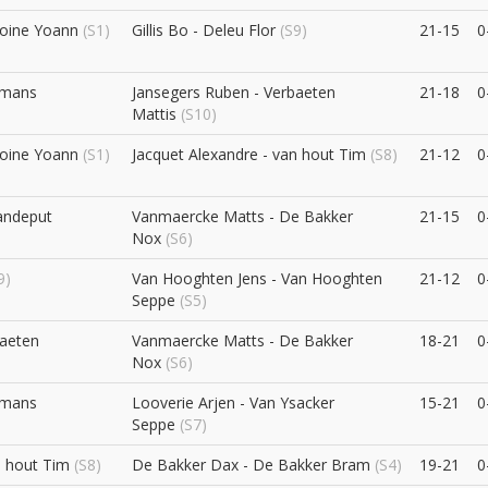
toine Yoann
(S1)
Gillis Bo - Deleu Flor
(S9)
21-15
0
emans
Jansegers Ruben - Verbaeten
21-18
0
Mattis
(S10)
toine Yoann
(S1)
Jacquet Alexandre - van hout Tim
(S8)
21-12
0
andeput
Vanmaercke Matts - De Bakker
21-15
0
Nox
(S6)
9)
Van Hooghten Jens - Van Hooghten
21-12
0
Seppe
(S5)
baeten
Vanmaercke Matts - De Bakker
18-21
0
Nox
(S6)
emans
Looverie Arjen - Van Ysacker
15-21
0
Seppe
(S7)
n hout Tim
(S8)
De Bakker Dax - De Bakker Bram
(S4)
19-21
0