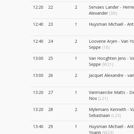
12:20
22
2
Servaes Lander - Herr
Alexander
(3B)
12:40
23
1
Huysman Michaël - An
12:40
24
2
Looverie Arjen - Van Y
Seppe
(1B)
13:00
25
1
Van Hooghten Jens - V
Seppe
(W21)
13:00
26
2
Jacquet Alexandre - va
13:20
27
1
Vanmaercke Matts - D
Nox
(L21)
13:20
28
2
Mylemans Kenneth - V
Sebastiaan
(L23)
13:40
29
1
Huysman Michaël - Ant
Yoann
(W23)