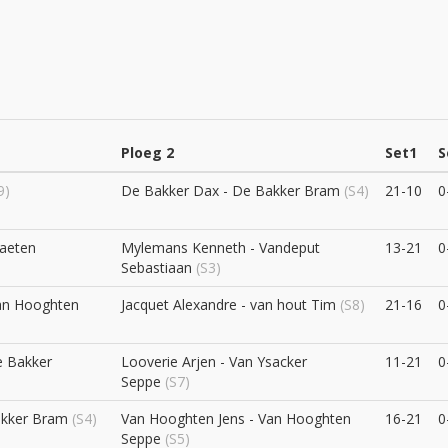
Ploeg 2
Set1
S
9)
De Bakker Dax - De Bakker Bram
(S4)
21-10
0
baeten
Mylemans Kenneth - Vandeput
13-21
0
Sebastiaan
(S3)
an Hooghten
Jacquet Alexandre - van hout Tim
(S8)
21-16
0
e Bakker
Looverie Arjen - Van Ysacker
11-21
0
Seppe
(S7)
akker Bram
(S4)
Van Hooghten Jens - Van Hooghten
16-21
0
Seppe
(S5)