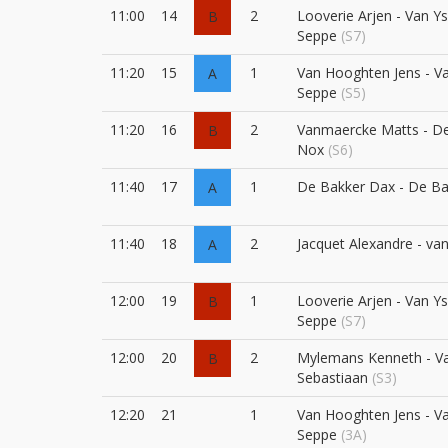
11:00
14
2
Looverie Arjen - Van Y
B
Seppe
(S7)
11:20
15
1
Van Hooghten Jens - V
A
Seppe
(S5)
11:20
16
2
Vanmaercke Matts - D
B
Nox
(S6)
11:40
17
1
De Bakker Dax - De B
A
11:40
18
2
Jacquet Alexandre - va
A
12:00
19
1
Looverie Arjen - Van Y
B
Seppe
(S7)
12:00
20
2
Mylemans Kenneth - V
B
Sebastiaan
(S3)
12:20
21
1
Van Hooghten Jens - V
Seppe
(3A)