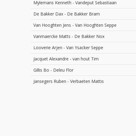
Mylemans Kenneth
-
Vandeput Sebastiaan
De Bakker Dax
-
De Bakker Bram
Van Hooghten Jens
-
Van Hooghten Seppe
Vanmaercke Matts
-
De Bakker Nox
Looverie Arjen
-
Van Ysacker Seppe
Jacquet Alexandre
-
van hout Tim
Gillis Bo
-
Deleu Flor
Jansegers Ruben
-
Verbaeten Mattis