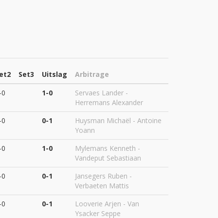
et2
Set3
Uitslag
Arbitrage
-0
1-0
Servaes Lander -
Herremans Alexander
-0
0-1
Huysman Michaël - Antoine
Yoann
-0
1-0
Mylemans Kenneth -
Vandeput Sebastiaan
-0
0-1
Jansegers Ruben -
Verbaeten Mattis
-0
0-1
Looverie Arjen - Van
Ysacker Seppe