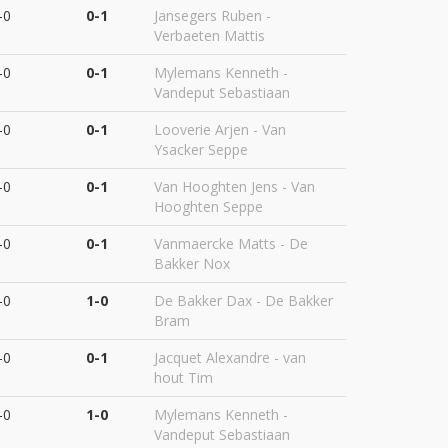
-0
0-1
Jansegers Ruben -
Verbaeten Mattis
-0
0-1
Mylemans Kenneth -
Vandeput Sebastiaan
-0
0-1
Looverie Arjen - Van
Ysacker Seppe
-0
0-1
Van Hooghten Jens - Van
Hooghten Seppe
-0
0-1
Vanmaercke Matts - De
Bakker Nox
-0
1-0
De Bakker Dax - De Bakker
Bram
-0
0-1
Jacquet Alexandre - van
hout Tim
-0
1-0
Mylemans Kenneth -
Vandeput Sebastiaan