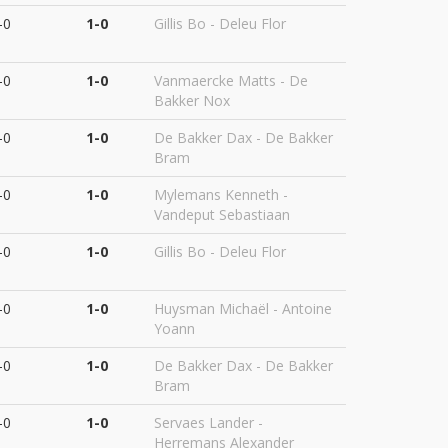
-0
1-0
Gillis Bo - Deleu Flor
-0
1-0
Vanmaercke Matts - De
Bakker Nox
-0
1-0
De Bakker Dax - De Bakker
Bram
-0
1-0
Mylemans Kenneth -
Vandeput Sebastiaan
-0
1-0
Gillis Bo - Deleu Flor
-0
1-0
Huysman Michaël - Antoine
Yoann
-0
1-0
De Bakker Dax - De Bakker
Bram
-0
1-0
Servaes Lander -
Herremans Alexander