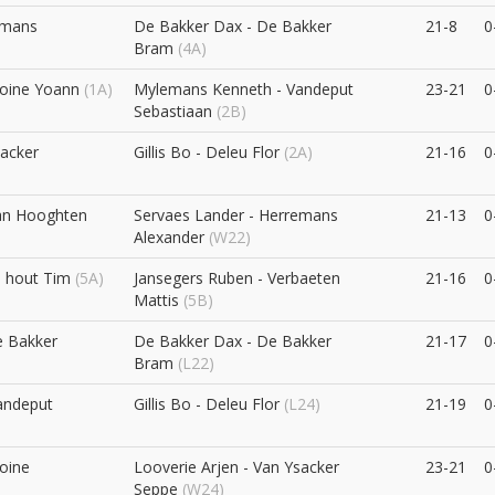
emans
De Bakker Dax - De Bakker
21-8
0
Bram
(4A)
toine Yoann
(1A)
Mylemans Kenneth - Vandeput
23-21
0
Sebastiaan
(2B)
sacker
Gillis Bo - Deleu Flor
(2A)
21-16
0
an Hooghten
Servaes Lander - Herremans
21-13
0
Alexander
(W22)
n hout Tim
(5A)
Jansegers Ruben - Verbaeten
21-16
0
Mattis
(5B)
e Bakker
De Bakker Dax - De Bakker
21-17
0
Bram
(L22)
andeput
Gillis Bo - Deleu Flor
(L24)
21-19
0
oine
Looverie Arjen - Van Ysacker
23-21
0
Seppe
(W24)