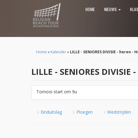
HOME
NIEUWS
KLA
Home
»
Kalender
»
LILLE - SENIORES DIVISIE - heren - 
LILLE - SENIORES DIVISIE -
Tornooi start om 9u
Einduitslag
Ploegen
Wedstrijden