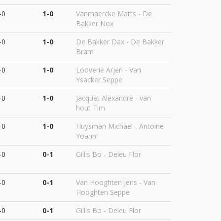
-0
1-0
Vanmaercke Matts - De
Bakker Nox
-0
1-0
De Bakker Dax - De Bakker
Bram
-0
1-0
Looverie Arjen - Van
Ysacker Seppe
-0
1-0
Jacquet Alexandre - van
hout Tim
-0
1-0
Huysman Michaël - Antoine
Yoann
-0
0-1
Gillis Bo - Deleu Flor
-0
0-1
Van Hooghten Jens - Van
Hooghten Seppe
-0
0-1
Gillis Bo - Deleu Flor