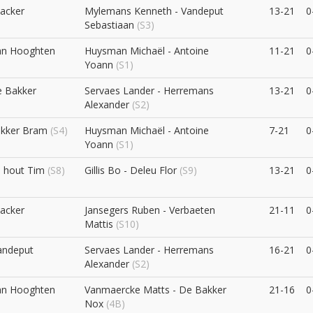
sacker
Mylemans Kenneth - Vandeput
13-21
0
Sebastiaan
(S3)
an Hooghten
Huysman Michaël - Antoine
11-21
0
Yoann
(S1)
e Bakker
Servaes Lander - Herremans
13-21
0
Alexander
(S2)
akker Bram
(S4)
Huysman Michaël - Antoine
7-21
0
Yoann
(S1)
n hout Tim
(S8)
Gillis Bo - Deleu Flor
(S9)
13-21
0
sacker
Jansegers Ruben - Verbaeten
21-11
0
Mattis
(S10)
andeput
Servaes Lander - Herremans
16-21
0
Alexander
(S2)
an Hooghten
Vanmaercke Matts - De Bakker
21-16
0
Nox
(4B)