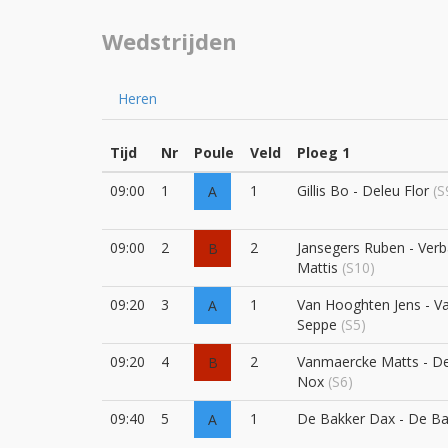
Wedstrijden
Heren
Tijd
Nr
Poule
Veld
Ploeg 1
09:00
1
1
Gillis Bo - Deleu Flor
(S
A
09:00
2
2
Jansegers Ruben - Ver
B
Mattis
(S10)
09:20
3
1
Van Hooghten Jens - V
A
Seppe
(S5)
09:20
4
2
Vanmaercke Matts - D
B
Nox
(S6)
09:40
5
1
De Bakker Dax - De B
A