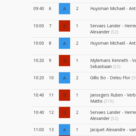
09:40
6
2
Huysman Michaël - An
A
10:00
7
1
Servaes Lander - Herr
B
Alexander
(S2)
10:00
8
2
Huysman Michaël - An
A
10:20
9
1
Mylemans Kenneth - V
B
Sebastiaan
(S3)
10:20
10
2
Gillis Bo - Deleu Flor
(S
A
10:40
11
1
Jansegers Ruben - Ver
B
Mattis
(S10)
10:40
12
2
Servaes Lander - Herr
B
Alexander
(S2)
11:00
13
1
Jacquet Alexandre - va
A