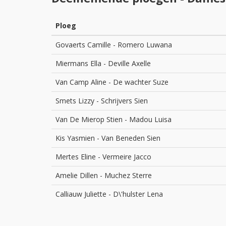
Ploeg
Govaerts Camille
-
Romero Luwana
Miermans Ella
-
Deville Axelle
Van Camp Aline
-
De wachter Suze
Smets Lizzy
-
Schrijvers Sien
Van De Mierop Stien
-
Madou Luisa
Kis Yasmien
-
Van Beneden Sien
Mertes Eline
-
Vermeire Jacco
Amelie Dillen
-
Muchez Sterre
Calliauw Juliette
-
D\'hulster Lena