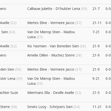
mero
Calliauw Juliette - D\'hulster Lena
(S9)
21-7
0-0
 Axelle
(S2)
Mertes Eline - Vermeire Jacco
(S7)
21-11
0-0
s Sien
(S4)
Van De Mierop Stien - Madou
7-21
0-0
Luisa
(S5)
 Axelle
(S2)
Kis Yasmien - Van Beneden Sien
(S6)
21-9
0-0
mero
Amelie Dillen - Muchez Sterre
(S8)
21-9
0-0
eden Sien
(S6)
Mertes Eline - Vermeire Jacco
(S7)
21-9
0-0
ulster Lena
(S9)
Van De Mierop Stien - Madou
9-21
0-0
Luisa
(S5)
achter Suze
Miermans Ella - Deville Axelle
(S2)
21-5
0-0
 Sterre
(S8)
Smets Lizzy - Schrijvers Sien
(S4)
11-21
0-0