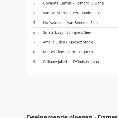
3
Govaerts Camille - Romero Luwana
4
Van De Mierop Stien - Madou Luisa
5
Kis Yasmien - Van Beneden Sien
6
Smets Lizzy - Schrijvers Sien
7
Amelie Dillen - Muchez Sterre
8
Mertes Eline - Vermeire Jacco
9
Calliauw Juliette - D\'hulster Lena
Deelnemende ploegen - Dames