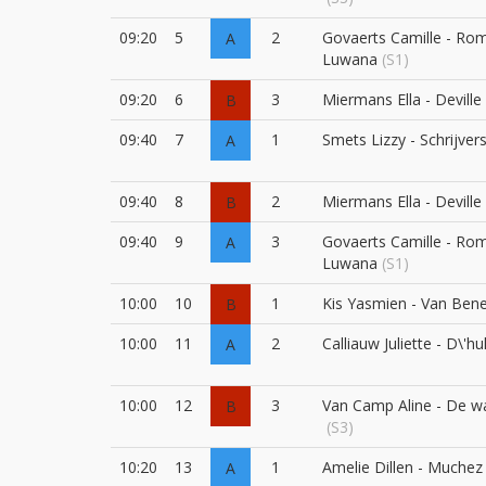
09:20
5
2
Govaerts Camille - Ro
A
Luwana
(S1)
09:20
6
3
Miermans Ella - Deville
B
09:40
7
1
Smets Lizzy - Schrijver
A
09:40
8
2
Miermans Ella - Deville
B
09:40
9
3
Govaerts Camille - Ro
A
Luwana
(S1)
10:00
10
1
Kis Yasmien - Van Ben
B
10:00
11
2
Calliauw Juliette - D\'h
A
10:00
12
3
Van Camp Aline - De w
B
(S3)
10:20
13
1
Amelie Dillen - Muchez
A