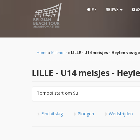
HOME
NIEUWS
KLA
Home
»
Kalender
»
LILLE - U14 meisjes - Heylen vastgo
LILLE - U14 meisjes - Heyl
Tornooi start om 9u
Einduitslag
Ploegen
Wedstrijden