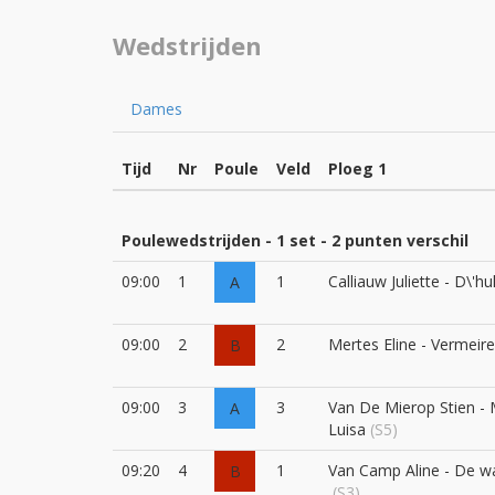
Wedstrijden
Dames
Tijd
Nr
Poule
Veld
Ploeg 1
Poulewedstrijden - 1 set - 2 punten verschil
09:00
1
1
Calliauw Juliette - D\'h
A
09:00
2
2
Mertes Eline - Vermeire
B
09:00
3
3
Van De Mierop Stien -
A
Luisa
(S5)
09:20
4
1
Van Camp Aline - De w
B
(S3)