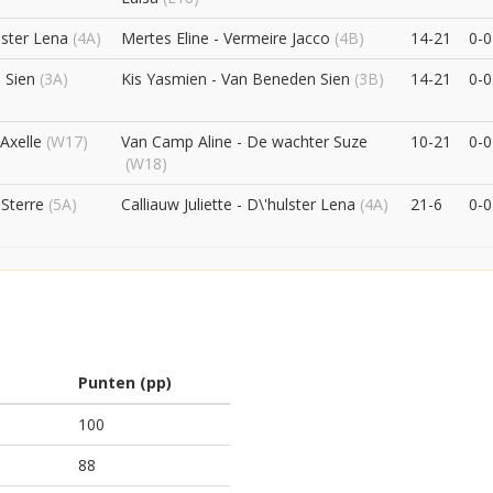
ulster Lena
(4A)
Mertes Eline - Vermeire Jacco
(4B)
14-21
0-0
s Sien
(3A)
Kis Yasmien - Van Beneden Sien
(3B)
14-21
0-0
 Axelle
(W17)
Van Camp Aline - De wachter Suze
10-21
0-0
(W18)
 Sterre
(5A)
Calliauw Juliette - D\'hulster Lena
(4A)
21-6
0-0
Punten (pp)
100
88