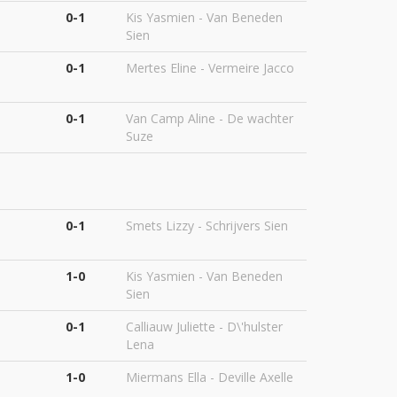
0-1
Kis Yasmien - Van Beneden
Sien
0-1
Mertes Eline - Vermeire Jacco
0-1
Van Camp Aline - De wachter
Suze
0-1
Smets Lizzy - Schrijvers Sien
1-0
Kis Yasmien - Van Beneden
Sien
0-1
Calliauw Juliette - D\'hulster
Lena
1-0
Miermans Ella - Deville Axelle