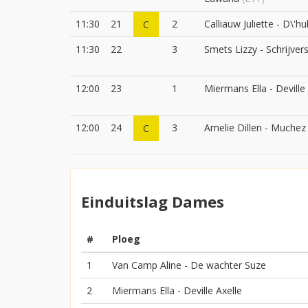
11:30
21
2
Calliauw Juliette - D\'h
C
11:30
22
3
Smets Lizzy - Schrijver
12:00
23
1
Miermans Ella - Deville
12:00
24
3
Amelie Dillen - Muchez
C
Einduitslag Dames
#
Ploeg
1
Van Camp Aline - De wachter Suze
2
Miermans Ella - Deville Axelle