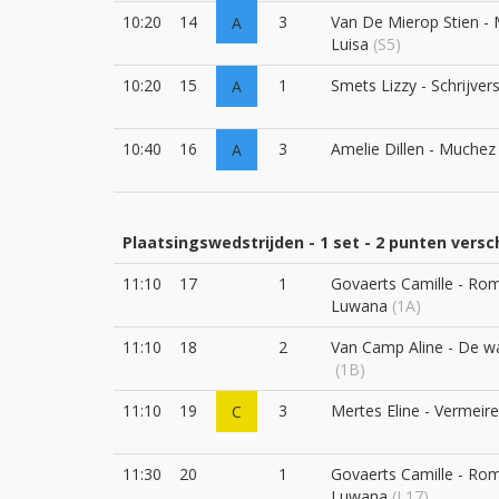
10:20
14
3
Van De Mierop Stien -
A
Luisa
(S5)
10:20
15
1
Smets Lizzy - Schrijver
A
10:40
16
3
Amelie Dillen - Muchez
A
Plaatsingswedstrijden - 1 set - 2 punten versch
11:10
17
1
Govaerts Camille - Ro
Luwana
(1A)
11:10
18
2
Van Camp Aline - De w
(1B)
11:10
19
3
Mertes Eline - Vermeire
C
11:30
20
1
Govaerts Camille - Ro
Luwana
(L17)