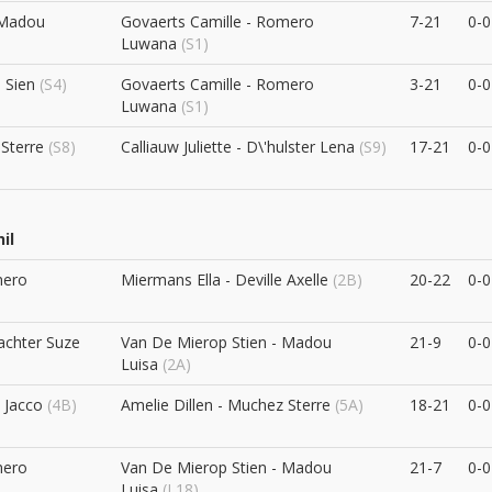
 Madou
Govaerts Camille - Romero
7-21
0-0
Luwana
(S1)
s Sien
(S4)
Govaerts Camille - Romero
3-21
0-0
Luwana
(S1)
 Sterre
(S8)
Calliauw Juliette - D\'hulster Lena
(S9)
17-21
0-0
il
mero
Miermans Ella - Deville Axelle
(2B)
20-22
0-0
achter Suze
Van De Mierop Stien - Madou
21-9
0-0
Luisa
(2A)
 Jacco
(4B)
Amelie Dillen - Muchez Sterre
(5A)
18-21
0-0
mero
Van De Mierop Stien - Madou
21-7
0-0
Luisa
(L18)