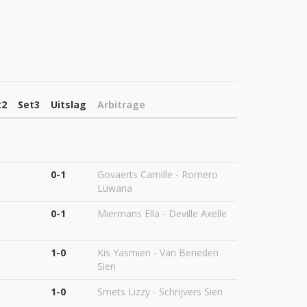
t2
Set3
Uitslag
Arbitrage
0-1
Govaerts Camille - Romero
Luwana
0-1
Miermans Ella - Deville Axelle
1-0
Kis Yasmien - Van Beneden
Sien
1-0
Smets Lizzy - Schrijvers Sien