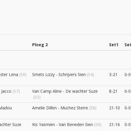
Ploeg 2
Set1
Se
ulster Lena
(S9)
Smets Lizzy - Schrijvers Sien
(S4)
3-21
0-0
 Jacco
(S7)
Van Camp Aline - De wachter Suze
8-21
0-0
(S3)
 Madou
Amelie Dillen - Muchez Sterre
(S8)
21-10
0-0
achter Suze
Kis Yasmien - Van Beneden Sien
(S6)
21-16
0-0