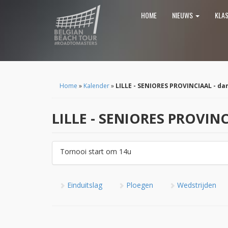
HOME
NIEUWS
KLA
Home
»
Kalender
»
LILLE - SENIORES PROVINCIAAL - dam
LILLE - SENIORES PROVINCI
Tornooi start om 14u
Einduitslag
Ploegen
Wedstrijden