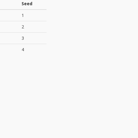
Seed
1
2
3
4