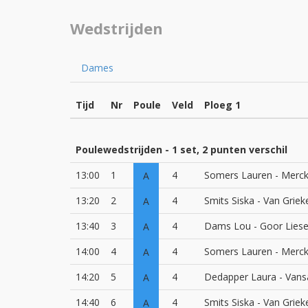
Wedstrijden
Dames
Tijd
Nr
Poule
Veld
Ploeg 1
Poulewedstrijden - 1 set, 2 punten verschil
13:00
1
4
Somers Lauren - Merc
A
13:20
2
4
Smits Siska - Van Griek
A
13:40
3
4
Dams Lou - Goor Lies
A
14:00
4
4
Somers Lauren - Merc
A
14:20
5
4
Dedapper Laura - Vansa
A
14:40
6
4
Smits Siska - Van Griek
A