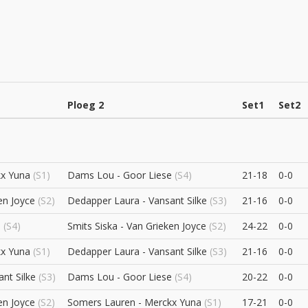
Ploeg 2
Set1
Set2
kx Yuna
(S1)
Dams Lou - Goor Liese
(S4)
21-18
0-0
en Joyce
(S2)
Dedapper Laura - Vansant Silke
(S3)
21-16
0-0
e
(S4)
Smits Siska - Van Grieken Joyce
(S2)
24-22
0-0
kx Yuna
(S1)
Dedapper Laura - Vansant Silke
(S3)
21-16
0-0
nt Silke
(S3)
Dams Lou - Goor Liese
(S4)
20-22
0-0
en Joyce
(S2)
Somers Lauren - Merckx Yuna
(S1)
17-21
0-0