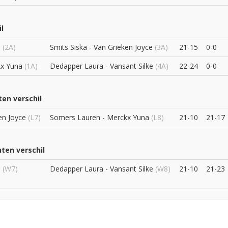
l
e
(2A)
Smits Siska - Van Grieken Joyce
(3A)
21-15
0-0
kx Yuna
(1A)
Dedapper Laura - Vansant Silke
(4A)
22-24
0-0
ten verschil
en Joyce
(L7)
Somers Lauren - Merckx Yuna
(L8)
21-10
21-17
nten verschil
e
(W7)
Dedapper Laura - Vansant Silke
(W8)
21-10
21-23